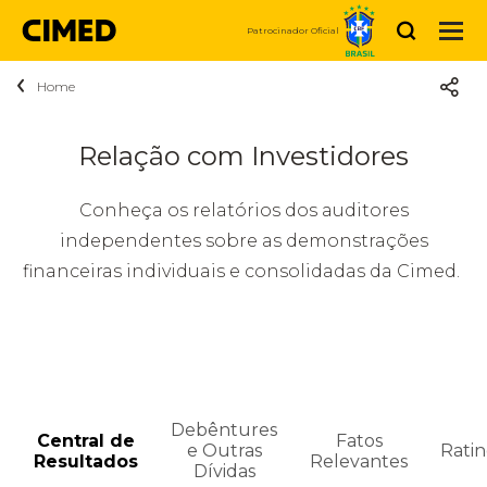
Buscar
Patrocinador Oficial
Home
Sobre a Cimed
Quem somos
Produtos
Relação com Investidores
Medicamentos
Sustentabilidade
Notícias
Conheça os relatórios dos auditores
Medicamentos Genéricos
independentes sobre as demonstrações
Medicamentos Marcas
Propósito
Carreiras
financeiras individuais e consolidadas da Cimed.
Higiene e Beleza
Cuidar da nossa gente é prioridade
Fale Conosco
Vem ser CIMED
Vitaminas e Nutrição
Relação
Código de Conduta
Vagas disponíveis
Compre Agora
Dermocosméticos
com
Debêntures
Central de
Fatos
e Outras
Rati
Investidores
Resultados
Relevantes
Dívidas