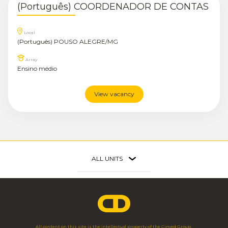
(Português) COORDENADOR DE CONTAS
Local
(Português) POUSO ALEGRE/MG
Array
Ensino médio
View vacancy
ALL UNITS
Faria Lima
São Paulo - SP
Av. Brig. Faria Lima, 3.477 - 3º Andar
11 3703 1698
All content on this site is the intellectual property of the Cimed Group,