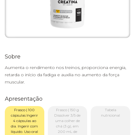
Sobre
Aumenta o rendimento nos treinos, proporciona energia,
retarda o início da fadiga e auxilia no aumento da força
muscular.
Apresentação
Frasco | 100
Frasco | 150 g
Tabela
cápsulas Ingerir
Dissolver 3/5 de
nutricional
4 cápsulas ao
uma colher de
dia. Ingerir com
chá (3 g), em
líquido. Uso oral
200 mL de