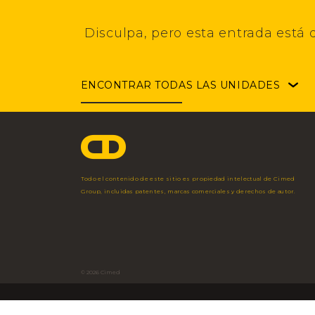
Disculpa, pero esta entrada está 
ENCONTRAR
TODAS LAS UNIDADES
Faria Lima
Angélica
Pouso Alegre
São Paulo - SP
São Paulo - SP
Pouso Alegre - MG
Av. Brig. Faria Lima,
Av. Angélica, 2248
Av. Maj. Armando R
3.477 - 3º Andar
– 5º andar
Storino, 2.750
11 3703 1698
11 3544 7350
35 2102 2000
Todo el contenido de este sitio es propiedad intelectual de Cimed
Fac
Group, incluidas patentes, marcas comerciales y derechos de autor.
© 2026 Cimed