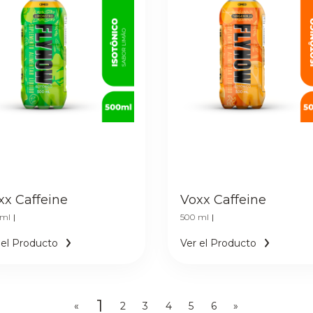
xx Caffeine
Voxx Caffeine
 ml
|
500 ml
|
 el Producto
Ver el Producto
1
«
2
3
4
5
6
»