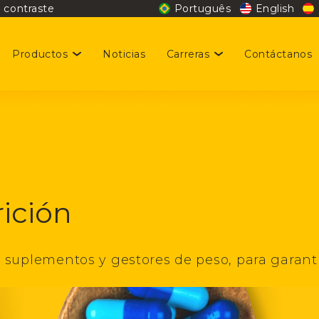
 contraste
Português
English
Productos
Noticias
Carreras
Contáctanos
stentabilidad
giene y Belleza
cantes disponibles
rmocosmética
cial
ición
laciones con inversionistas
suplementos y gestores de peso, para garantiz