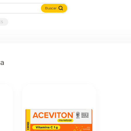
Buscar
ES
da