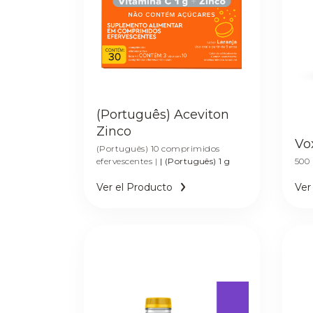
(Português) Aceviton
Zinco
Vo
(Português) 10 comprimidos
efervescentes |
| (Português) 1 g
500
Ver el Producto
Ver