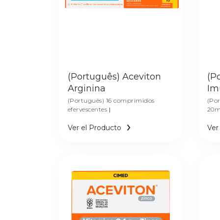
(Português) Aceviton
(P
Arginina
Im
(Português) 16 comprimidos
(Po
efervescentes
|
20m
Ver el Producto
Ver