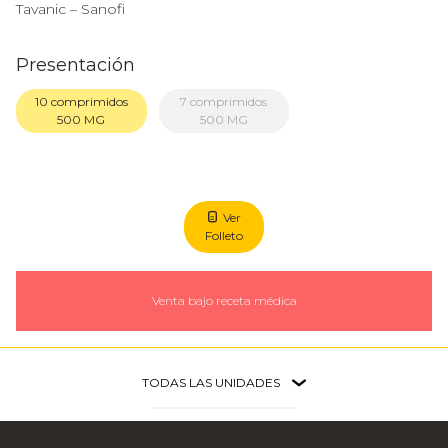
Tavanic – Sanofi
Presentación
10 comprimidos
7 comprimidos
500 MG
500 MG
Ver
Folleto
Venta bajo receta médica
TODAS LAS UNIDADES
Faria Lima
São Paulo - SP