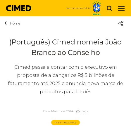
Buscar
Patrocinador Oficial
Home
Acerca de Cimed
Quiénes somos
Productos
(Português) Cimed nomeia João
Medicamentos
Branco ao Conselho
Sustentabilidad
Noticias
Higiene y Belleza
Propósito
Carreras
Cimed passa a contar com o executivo em
Vitaminas y Nutrición
proposta de alcançar os R$ 5 bilhões de
Social
Contáctanos
Estamos Cimed
faturamento até 2025 e anuncia nova marca de
Dermocosmética
produtos para bebês
Relaciones
Relaciones con inversionistas
Vacantes disponibles
Compre Agora
con
21 de March de 2024
1 min
inversionistas
INSTITUCIONAL