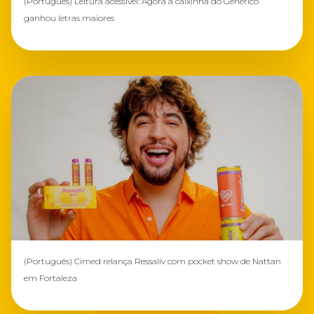
(Português) Leitura acessível: Agora a caixinha do Genérico
ganhou letras maiores
(Português) Cimed relança Ressaliv com pocket show de Nattan
em Fortaleza