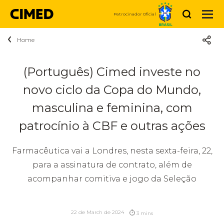
Buscar
Patrocinador Oficial
Home
Acerca de Cimed
Quiénes somos
Productos
(Português) Cimed investe no
Medicamentos
novo ciclo da Copa do Mundo,
Sustentabilidad
Noticias
Higiene y Belleza
masculina e feminina, com
Propósito
Carreras
Vitaminas y Nutrición
patrocínio à CBF e outras ações
Social
Contáctanos
Estamos Cimed
Dermocosmética
Farmacêutica vai a Londres, nesta sexta-feira, 22,
Relaciones
Relaciones con inversionistas
Vacantes disponibles
para a assinatura de contrato, além de
Compre Agora
acompanhar comitiva e jogo da Seleção
con
inversionistas
22 de March de 2024
3 mins