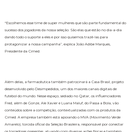
“Escolhemos esse time de super mulheres que são parte fundamental do
sucesso dos jogadores da nossa seleção. São elas que estão no dia-a-dia
dando todo o suporte a eles e por isso quisemos trazê-las para
protagonizar a nossa campanha”, explica João Adibe Marques,
Presidente da Cimed.
Além delas, a farmacêutica também patrocinará a Casa Brasil, projeto
desenvolvido pelo Desimpedidos, um dos maiores canais digitais de
futebol do mundo. Nesse espaço, sediado no Qatar, os influenciadores
Fred, além de Gonze, Ale Xavier e Luana Maluf, do Passa a Bola, vão
conteúdos sobre a competição, contextualizadas com os produtos da
Cimed. A empresa também está apoiando o MVA (Movimento Verde
Amarelo), torcida oficial da Seleção Brasileira, responsável por conectar
os torcedores presentes, atuando com diversas ações físicas e também