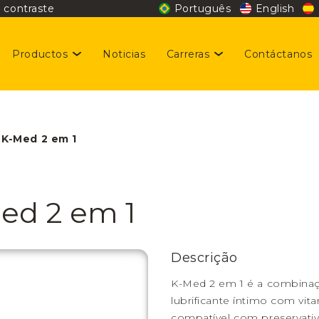
 contraste
Português
English
Productos
Noticias
Carreras
Contáctanos
stentabilidad
giene y Belleza
cantes disponibles
 K-Med 2 em 1
rmocosmética
cial
ed 2 em 1
laciones con inversionistas
Descrição
K-Med 2 em 1 é a combinaçã
lubrificante íntimo com vit
compatível com preservati