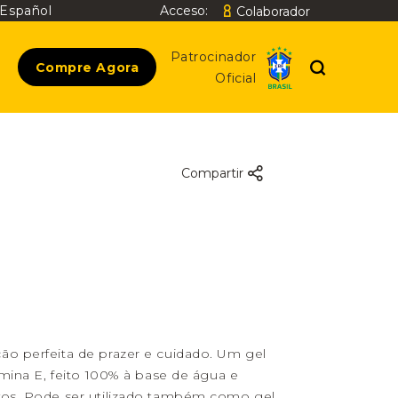
Español
Acceso:
Colaborador
Buscar
Patrocinador
Compre Agora
Oficial
Compartir
o perfeita de prazer e cuidado. Um gel
amina E, feito 100% à base de água e
vos. Pode ser utilizado também como gel