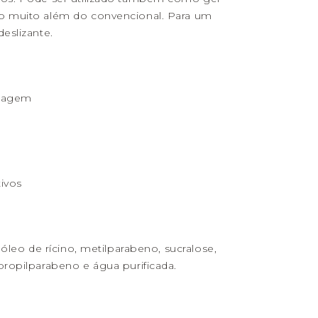
o muito além do convencional. Para um
eslizante.
ssagem
ivos
 óleo de rícino, metilparabeno, sucralose,
propilparabeno e água purificada.