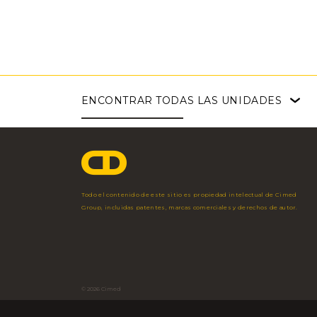
ENCONTRAR
TODAS LAS UNIDADES
Faria Lima
Angélica
Pouso Alegre
São Paulo - SP
São Paulo - SP
Pouso Alegre - MG
Av. Brig. Faria Lima,
Av. Angélica, 2248
Av. Maj. Armando R
3.477 - 3º Andar
– 5º andar
Storino, 2.750
11 3703 1698
11 3544 7350
35 2102 2000
Todo el contenido de este sitio es propiedad intelectual de Cimed
Fac
Group, incluidas patentes, marcas comerciales y derechos de autor.
© 2026 Cimed