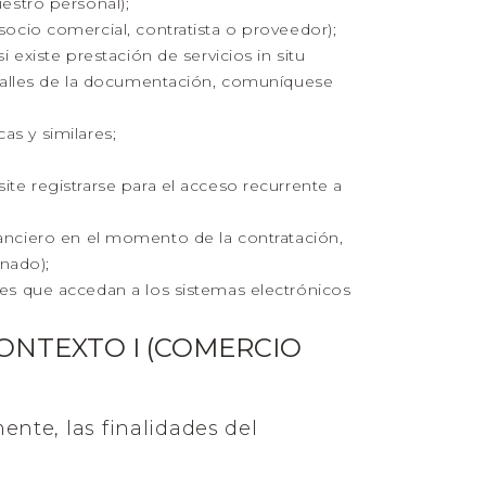
estro personal);
ocio comercial, contratista o proveedor);
existe prestación de servicios in situ
etalles de la documentación, comuníquese
as y similares;
e registrarse para el acceso recurrente a
inanciero en el momento de la contratación,
onado);
es que accedan a los sistemas electrónicos
ONTEXTO I (COMERCIO
ente, las finalidades del