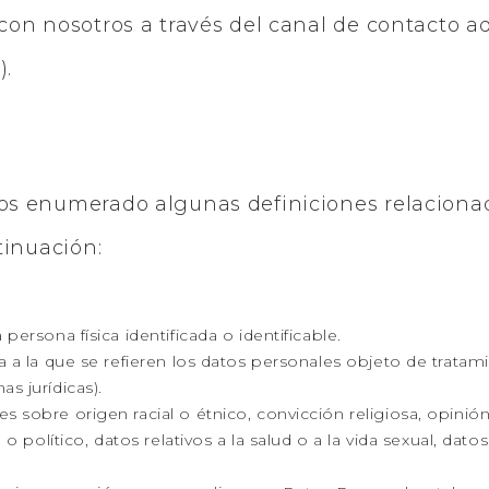
on nosotros a través del canal de contacto a
r
).
s enumerado algunas definiciones relacionad
tinuación:
 persona física identificada o identificable.
a a la que se refieren los datos personales objeto de trata
s jurídicas).
 sobre origen racial o étnico, convicción religiosa, opinión
o o político, datos relativos a la salud o a la vida sexual, d