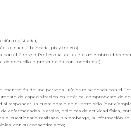
cción registrada);
édito, cuenta bancaria, pix y boleto);
 con el Consejo Profesional del que es miembro (documen
te de domicilio o prescripción con membrete);
ocumentación de una persona jurídica relacionada con el C
umento de especialización en estética, comprobante de do
al responder un cuestionario en nuestro sitio (por ejemplo,
de enfermedades, alergias, prácticas de actividad física, en
 el cuestionario realizado, sin embargo, la información solo 
ibles, con su consentimiento;