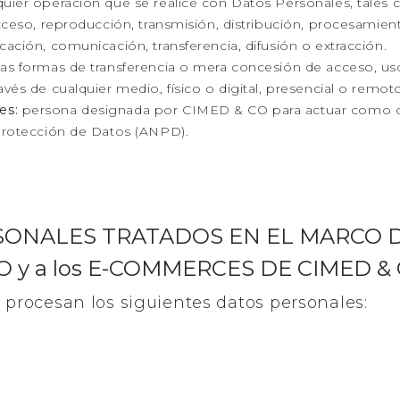
uier operación que se realice con Datos Personales, tales 
acceso, reproducción, transmisión, distribución, procesamien
cación, comunicación, transferencia, difusión o extracción.
las formas de transferencia o mera concesión de acceso, us
vés de cualquier medio, físico o digital, presencial o remoto
es:
persona designada por CIMED & CO para actuar como c
 Protección de Datos (ANPD).
SONALES TRATADOS EN EL MARCO DE
O y a los E-COMMERCES DE CIMED &
e procesan los siguientes datos personales: