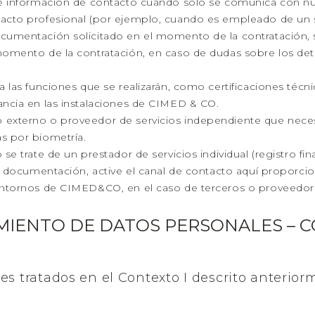
 e información de contacto cuando solo se comunica con nu
acto profesional (por ejemplo, cuando es empleado de un s
umentación solicitado en el momento de la contratación, si 
 momento de la contratación, en caso de dudas sobre los d
 las funciones que se realizarán, como certificaciones técnic
ancia en las instalaciones de CIMED & CO.
externo o proveedor de servicios independiente que necesit
s por biometría.
se trate de un prestador de servicios individual (registro f
la documentación, active el canal de contacto aquí proporci
 entornos de CIMED&CO, en el caso de terceros o proveedor
MIENTO DE DATOS PERSONALES – C
es tratados en el Contexto I descrito anteriorm