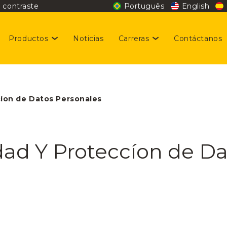
 contraste
Português
English
Productos
Noticias
Carreras
Contáctanos
stentabilidad
giene y Belleza
cantes disponibles
cíon de Datos Personales
rmocosmética
cial
idad Y Proteccíon de D
laciones con inversionistas