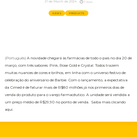
21 de March de 2024
1 min
NEWS
PRODUCTS
(Português)
A novidade chegará às farmácias de todo o país no dia 20 de
março, com três sabores:
Pink, Rose Gold e Crystal
. Todos trazem
muitas nuances de cores e brilhos, em linha com o universo festivo de
celebração do aniversário de Barbie. Com o lançamento, a expectativa
da Cimed é de faturar mais de R$80 milhões já nos primeiros dias de
venda do produto para o varejo farmacêutico. A unidade será vendida a
um preço médio de R$29,90 no ponto de venda.
Saiba mais clicando
aqui.