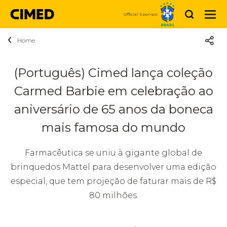
Search
Official Sponsor
Home
About Cimed
Who we are
Products
(Português) Cimed lança coleção
Medicines
Carmed Barbie em celebração ao
Sustainability
News
Personal Care and Beauty
aniversário de 65 anos da boneca
Purpose
Careers
Vitamins and Nutrition
mais famosa do mundo
Social
Talk to Us
We are Cimed
Dermocosmetics
Farmacêutica se uniu à gigante global de
Investor
Investor relations
Vacancies
brinquedos Mattel para desenvolver uma edição
Compre Agora
especial, que tem projeção de faturar mais de R$
relations
80 milhões.