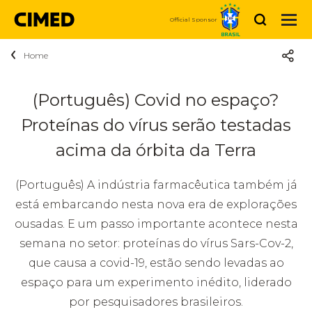
Search
Official Sponsor
Home
About Cimed
Who we are
Products
(Português) Covid no espaço?
Medicines
Proteínas do vírus serão testadas
Sustainability
News
Personal Care and Beauty
acima da órbita da Terra
Purpose
Careers
Vitamins and Nutrition
(Português) A indústria farmacêutica também já
Social
Talk to Us
We are Cimed
está embarcando nesta nova era de explorações
Dermocosmetics
ousadas. E um passo importante acontece nesta
Investor
Investor relations
Vacancies
Compre Agora
semana no setor: proteínas do vírus Sars-Cov-2,
relations
que causa a covid-19, estão sendo levadas ao
espaço para um experimento inédito, liderado
por pesquisadores brasileiros.