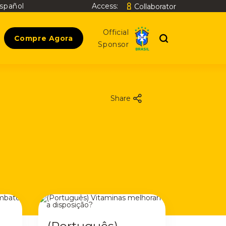
spañol
Access:
Collaborator
Search
Official
Compre Agora
Sponsor
Share