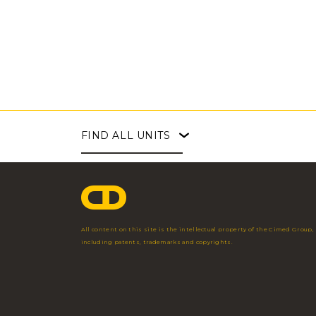
FIND
ALL UNITS
Faria Lima
Angélica
Pouso Alegre
São Paulo - SP
São Paulo - SP
Pouso Alegre - MG
Av. Brig. Faria Lima,
Av. Angélica, 2248
Av. Maj. Armando R
3.477 - 3º Andar
– 5º andar
Storino, 2.750
11 3703 1698
11 3544 7350
35 2102 2000
All content on this site is the intellectual property of the Cimed Group,
Fac
including patents, trademarks and copyrights.