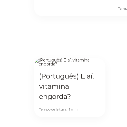
Tempo
(Português) E aí,
vitamina
engorda?
Tempo de leitura:
1 min