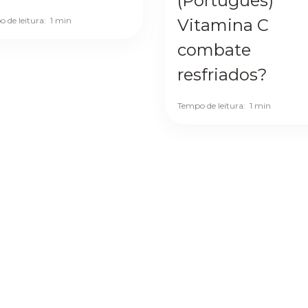
(Português)
 de leitura:
1 min
Vitamina C
combate
resfriados?
Tempo de leitura:
1 min