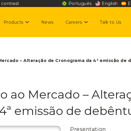
contrast
Português
English
E
Products
News
Careers
Talk to Us
stainability
rsonal Care and Beauty
cancies
 Mercado – Alteração de Cronograma da 4ª emissão de
rmocosmetics
cial
so ao Mercado – Altera
vestor relations
4ª emissão de debênt
Presentation