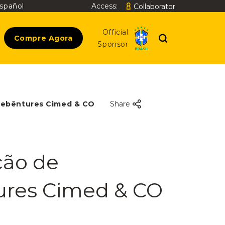
spañol
Access:
Collaborator
Search
Official
Compre Agora
Sponsor
 debêntures Cimed & CO
Share
ção de
ures Cimed & CO