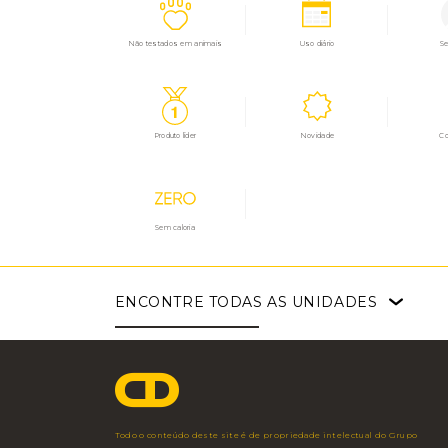
Não testados em animais
Uso diário
Se
Produto líder
Novidade
C
Sem caloria
ENCONTRE
TODAS AS UNIDADES
Faria Lima
Angélica
Pouso Alegre
São Paulo - SP
São Paulo - SP
Pouso Alegre - MG
Av. Brig. Faria Lima,
Av. Angélica, 2248
Av. Maj. Armando R
3.477 - 3º Andar
– 5º andar
Storino, 2.750
11 3703 1698
11 3544 7350
35 2102 2000
Todo o conteúdo deste site é de propriedade intelectual do Grupo