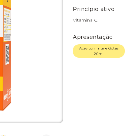
Princípio ativo
Vitamina C.
Apresentação
Aceviton Imune Gotas
20ml