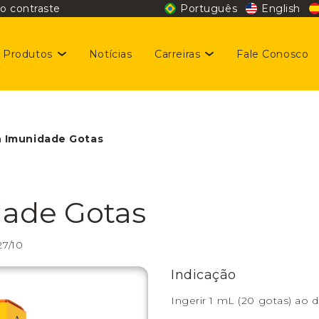
o contraste
Português
English
Produtos
Notícias
Carreiras
Fale Conosco
stentabilidade
giene e Beleza
gas disponíveis
n Imunidade Gotas
taminas e Nutrição
idar da nossa gente é prioridade
Dermocosméticos
dade Gotas
digo de Conduta
27/10
Indicação
Ingerir 1 mL (20 gotas) ao di