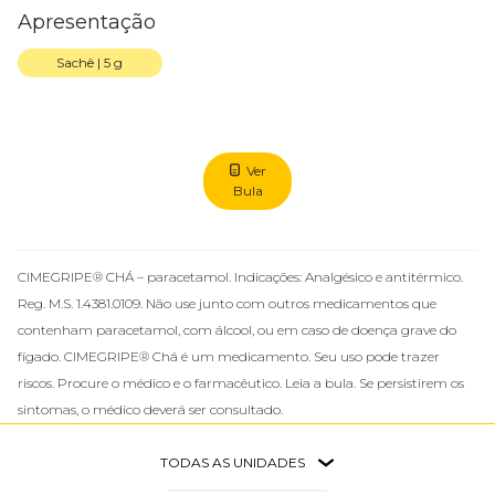
Apresentação
Sachê | 5 g
Ver
Bula
CIMEGRIPE® CHÁ – paracetamol. Indicações: Analgésico e antitérmico.
Reg. M.S. 1.4381.0109. Não use junto com outros medicamentos que
contenham paracetamol, com álcool, ou em caso de doença grave do
fígado. CIMEGRIPE® Chá é um medicamento. Seu uso pode trazer
riscos. Procure o médico e o farmacêutico. Leia a bula. Se persistirem os
sintomas, o médico deverá ser consultado.
TODAS AS UNIDADES