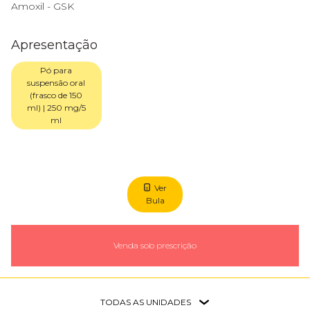
Amoxil - GSK
Apresentação
Pó para
suspensão oral
(frasco de 150
ml) | 250 mg/5
ml
Ver
Bula
Venda sob prescrição
TODAS AS UNIDADES