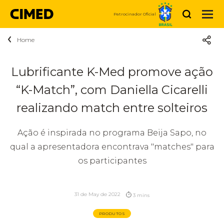
Buscar
Patrocinador Oficial
Home
Sobre a Cimed
Quem somos
Produtos
Lubrificante K-Med promove ação
Medicamentos
“K-Match”, com Daniella Cicarelli
Sustentabilidade
Notícias
Medicamentos Genéricos
realizando match entre solteiros
Medicamentos Marcas
Propósito
Carreiras
Ação é inspirada no programa Beija Sapo, no
Higiene e Beleza
Cuidar da nossa gente é prioridade
Fale Conosco
Vem ser CIMED
qual a apresentadora encontrava "matches" para
Vitaminas e Nutrição
os participantes
Relação
Código de Conduta
Vagas disponíveis
Compre Agora
Dermocosméticos
com
31 de May de 2022
3 mins
Investidores
PRODUTOS