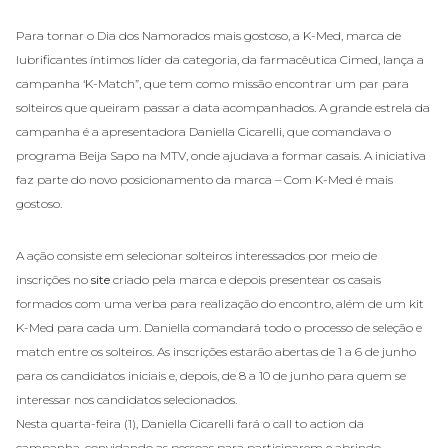
Para tornar o Dia dos Namorados mais gostoso, a K-Med, marca de
lubrificantes íntimos líder da categoria, da farmacêutica Cimed, lança a
campanha ‘K-Match”, que tem como missão encontrar um par para
solteiros que queiram passar a data acompanhados. A grande estrela da
campanha é a apresentadora Daniella Cicarelli, que comandava o
programa Beija Sapo na MTV, onde ajudava a formar casais. A iniciativa
faz parte do novo posicionamento da marca – Com K-Med é mais
gostoso.
A ação consiste em selecionar solteiros interessados por meio de
inscrições no
site
criado pela marca e depois presentear os casais
formados com uma verba para realização do encontro, além de um kit
K-Med para cada um. Daniella comandará todo o processo de seleção e
match entre os solteiros. As inscrições estarão abertas de 1 a 6 de junho
para os candidatos iniciais e, depois, de 8 a 10 de junho para quem se
interessar nos candidatos selecionados.
Nesta quarta-feira (1), Daniella Cicarelli fará o call to action da
campanha, convidando as pessoas para participarem e abrindo