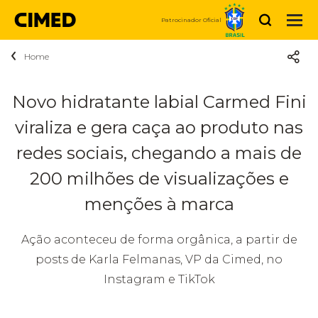
Buscar
Patrocinador Oficial
Home
Sobre a Cimed
Quem somos
Produtos
Novo hidratante labial Carmed Fini
Medicamentos
viraliza e gera caça ao produto nas
Sustentabilidade
Notícias
Medicamentos Genéricos
redes sociais, chegando a mais de
Medicamentos Marcas
Propósito
Carreiras
200 milhões de visualizações e
Higiene e Beleza
Cuidar da nossa gente é prioridade
Fale Conosco
Vem ser CIMED
menções à marca
Vitaminas e Nutrição
Relação
Código de Conduta
Vagas disponíveis
Ação aconteceu de forma orgânica, a partir de
Compre Agora
Dermocosméticos
posts de Karla Felmanas, VP da Cimed, no
com
Instagram e TikTok
Investidores