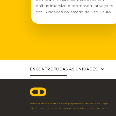
ônibus imersivo e promovem ativações
em 15 cidades do estado de São Paulo
ENCONTRE
TODAS AS UNIDADES
Faria Lima
Angélica
Pouso Alegre
São Paulo - SP
São Paulo - SP
Pouso Alegre - MG
Av. Brig. Faria Lima,
Av. Angélica, 2248
Av. Maj. Armando R
3.477 - 3º Andar
– 5º andar
Storino, 2.750
11 3703 1698
11 3544 7350
35 2102 2000
Todo o conteúdo deste site é de propriedade intelectual do Grupo
Fac
Cimed, incluindo patentes, marcas comerciais e direitos autorais.