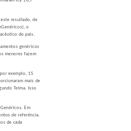
somaram R$ 10,7
este resultado, de
óGenéricos), o
acêutico do país.
icamentos genéricos
ços menores fazem
 por exemplo, 15
porcionaram mais de
gundo Telma. Isso
róGenéricos. Em
ntos de referência.
cos de cada