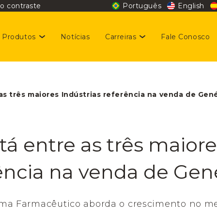
o contraste
Português
English
Produtos
Notícias
Carreiras
Fale Conosco
stentabilidade
giene e Beleza
gas disponíveis
as três maiores Indústrias referência na venda de Gen
taminas e Nutrição
idar da nossa gente é prioridade
Dermocosméticos
á entre as três maiore
digo de Conduta
ência na venda de Gen
ama Farmacêutico aborda o crescimento no me