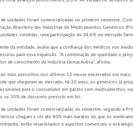
co total avançou pouco menos, 8,6%. As vendas no semestre 
 de unidades foram comercializadas no primeiro semestre. Com 
iação Brasileira das Indústrias de Medicamentos Genéricos (Pr
 unidades vendidas, uma participação de 34,6% no mercado farm
dente da entidade, avalia que a confiança dos médicos nos med
decisivo para essa expansão. “A combinação de qualidade e pre
or de crescimento da indústria farmacêutica”, afirma.
s mais prescritos nos últimos 12 meses encerrados em maio,
sde que chegaram ao mercado, há 20 anos, os genéricos já pro
 economia para o consumidor em gastos com medicamentos, se
s os 35% de desconto previsto em lei.
o de unidades foram comercializadas no semestre, segundo a P
enéricos chegam a ser até 80% mais baratos do que os medicame
tretanto, estão relacionados a aspectos comerciais e estratégi