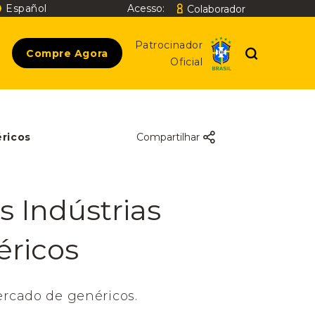
Español
Acesso:
Colaborador
Buscar
Patrocinador
Compre Agora
Oficial
éricos
Compartilhar
s Indústrias
éricos
rcado de genéricos.