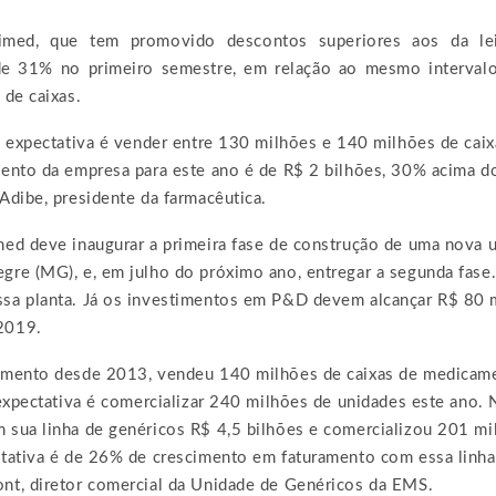
imed, que tem promovido descontos superiores aos da lei
e 31% no primeiro semestre, em relação ao mesmo interva
 de caixas.
a expectativa é vender entre 130 milhões e 140 milhões de caix
mento da empresa para este ano é de R$ 2 bilhões, 30% acima d
Adibe, presidente da farmacêutica.
ed deve inaugurar a primeira fase de construção de uma nova u
gre (MG), e, em julho do próximo ano, entregar a segunda fase.
sa planta. Já os investimentos em P&D devem alcançar R$ 80 
2019.
gmento desde 2013, vendeu 140 milhões de caixas de medicame
 expectativa é comercializar 240 milhões de unidades este ano.
 sua linha de genéricos R$ 4,5 bilhões e comercializou 201 mi
ctativa é de 26% de crescimento em faturamento com essa linh
nt, diretor comercial da Unidade de Genéricos da EMS.