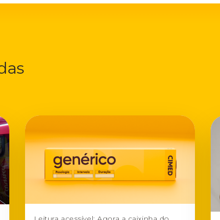
adas
Leitura acessível: Agora a caixinha do