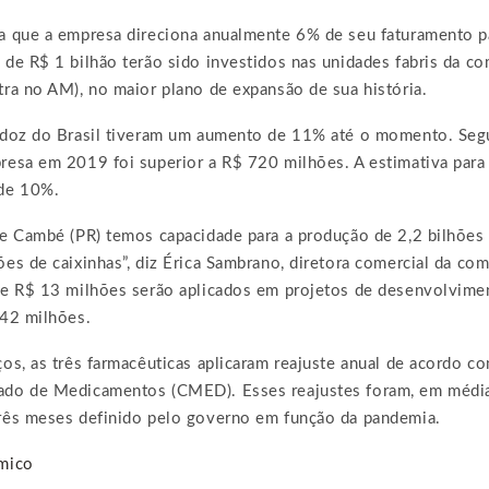
a que a empresa direciona anualmente 6% de seu faturamento p
de R$ 1 bilhão terão sido investidos nas unidades fabris da c
ra no AM), no maior plano de expansão de sua história.
ndoz do Brasil tiveram um aumento de 11% até o momento. Seg
resa em 2019 foi superior a R$ 720 milhões. A estimativa para
 de 10%.
de Cambé (PR) temos capacidade para a produção de 2,2 bilhõe
es de caixinhas”, diz Érica Sambrano, diretora comercial da com
de R$ 13 milhões serão aplicados em projetos de desenvolvime
 42 milhões.
os, as três farmacêuticas aplicaram reajuste anual de acordo c
do de Medicamentos (CMED). Esses reajustes foram, em média
rês meses definido pelo governo em função da pandemia.
mico