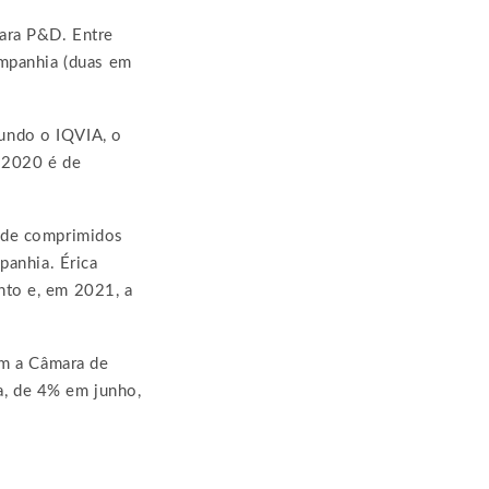
ara P&D. Entre
ompanhia (duas em
undo o IQVIA, o
 2020 é de
s de comprimidos
panhia. Érica
nto e, em 2021, a
om a Câmara de
, de 4% em junho,