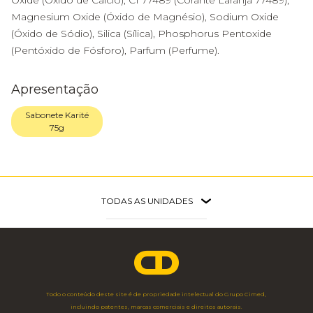
Oxide (Óxido de Cálcio), CI 77489 (Corante Laranja 77489),
Magnesium Oxide (Óxido de Magnésio), Sodium Oxide
(Óxido de Sódio), Silica (Sílica), Phosphorus Pentoxide
(Pentóxido de Fósforo), Parfum (Perfume).
Apresentação
Sabonete Karité
75g
TODAS AS UNIDADES
Faria Lima
São Paulo - SP
Av. Brig. Faria Lima, 3.477 - 3º Andar
11 3703 1698
Todo o conteúdo deste site é de propriedade intelectual do Grupo Cimed,
Angélica
incluindo patentes, marcas comerciais e direitos autorais.