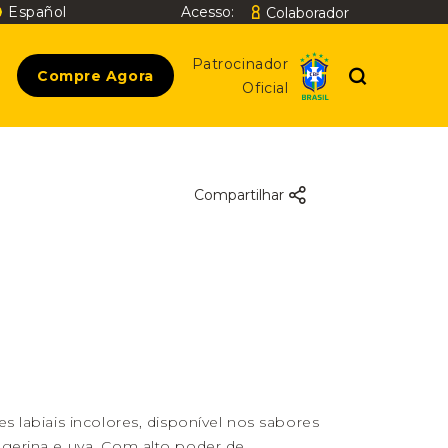
Español
Acesso:
Colaborador
Buscar
Patrocinador
Compre Agora
Oficial
Compartilhar
s labiais incolores, disponível nos sabores
gerina e uva. Com alto poder de