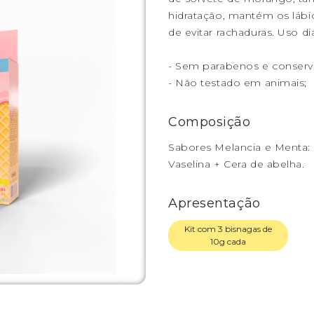
hidratação, mantém os lábi
de evitar rachaduras. Uso diá
- Sem parabenos e conserv
- Não testado em animais;
Composição
Sabores Melancia e Menta: 
Vaselina + Cera de abelha.
Apresentação
Kit com 3 bisnagas de
10g cada