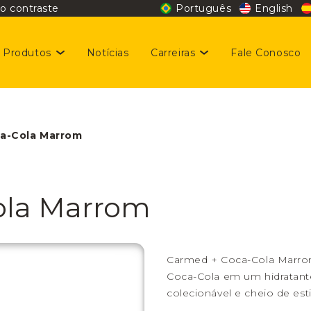
o contraste
Português
English
Produtos
Notícias
Carreiras
Fale Conosco
stentabilidade
giene e Beleza
gas disponíveis
a-Cola Marrom
taminas e Nutrição
idar da nossa gente é prioridade
Dermocosméticos
ola Marrom
digo de Conduta
Carmed + Coca-Cola Marrom
Coca-Cola em um hidratante 
colecionável e cheio de esti