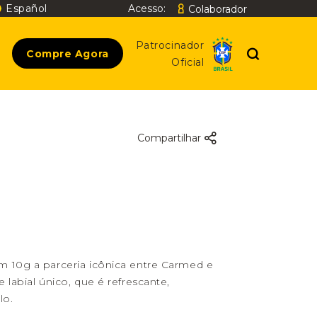
Español
Acesso:
Colaborador
Buscar
Patrocinador
Compre Agora
Oficial
Compartilhar
 10g a parceria icônica entre Carmed e
labial único, que é refrescante,
lo.