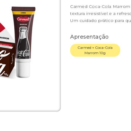
Carmed Coca-Cola Marrom t
textura irresistível e a refr
Um cuidado prático para q
Apresentação
Carmed + Coca-Cola
Marrom 10g