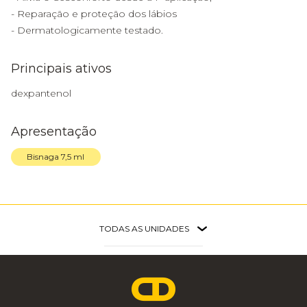
- Reparação e proteção dos lábios
- Dermatologicamente testado.
Principais ativos
dexpantenol
Apresentação
Bisnaga 7,5 ml
TODAS AS UNIDADES
Faria Lima
São Paulo - SP
Av. Brig. Faria Lima, 3.477 - 3º Andar
11 3703 1698