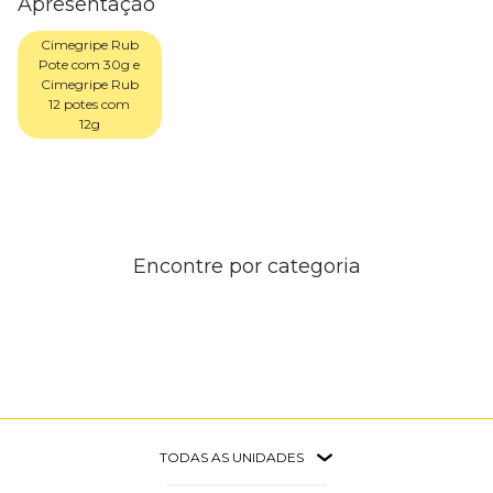
Apresentação
Cimegripe Rub
Pote com 30g e
Cimegripe Rub
12 potes com
12g
Encontre por categoria
TODAS AS UNIDADES