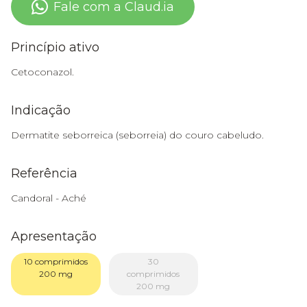
Fale com a Claud.ia
Princípio ativo
Cetoconazol.
Indicação
Dermatite seborreica (seborreia) do couro cabeludo.
Referência
Candoral - Aché
Apresentação
10 comprimidos
30
200 mg
comprimidos
200 mg