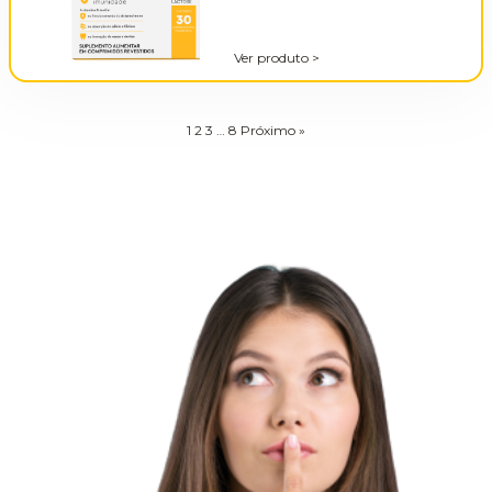
Ver produto
>
1
2
3
…
8
Próximo »